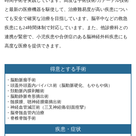
時間手術を実践しています。高度な手術技術/カテーテル技術
と最新の医療機器を駆使して、治療難易度が高い疾患につい
ても安全で確実な治療を目指しています。脳卒中などの救急
疾患にも24時間体制で対応しています。また、他診療科との
連携が緊密で、小児疾患や合併症のある脳神経外科疾患にも
高度な医療を提供できます。
得意とする手術
・脳動脈瘤手術
・頭蓋外頭蓋内バイパス術（脳動脈硬化、もやもや病）
・頚動脈内膜剥離術
・脳動静脈奇形摘出術
・髄膜腫、聴神経腫瘍摘出術
・神経血管減圧術（三叉神経痛/顔面痙攣）
・脳脊髄血管内治療
・脊椎脊髄手術
疾患・症状