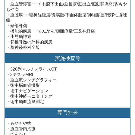
・脳血管障害･･･くも膜下出血/脳梗塞/脳出血/脳動静脈奇形/もや
もや病
・脳腫瘍･･･聴神経腫瘍/髄膜腫/下垂体腫瘍/神経膠腫/転移性脳腫
瘍
・頭部外傷
・機能的疾患･･･てんかん/顔面痙攣/三叉神経痛
・小児脳神経
・脊椎脊髄の外科的疾患
・脳神経外科全般
実施検査等
・320列マルチスライスCT
・3テスラMRI
・脳血流シンチグラフィー
・術中脳血管撮影
・術中ナビゲーション
・術中神経モニタリング
・術中脳血流量測定
専門外来
・もやもや病
・脳血管内治療
・てんかん