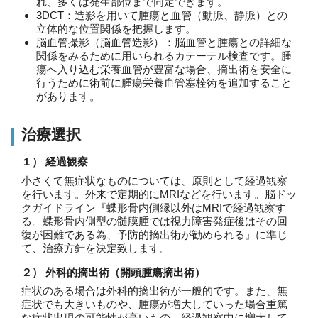
れ、多くは発生部位まで同定できます。
3DCT：造影を用いて腫瘍と血管（動脈、静脈）との
立体的な位置関係を把握します。
脳血管撮影（脳血管造影）：脳血管と腫瘍との詳細な
関係をみるために用いられるカテーテル検査です。腫
瘍へ入り込む栄養血管が豊富な場合、摘出術を安全に
行うために術前に腫瘍栄養血管塞栓術を追加すること
があります。
治療選択
１） 経過観察
小さくて無症状なものについては、原則として経過観察
を行います。外来で定期的にMRIなどを行います。脳ドッ
クガイドライン『蝶形骨内側縁以外はMRIで経過観察す
る。蝶形骨内側型の髄膜腫では視力障害発症後はその回
復が困難である為、予防的摘出術が勧められる』に準じ
て、治療方針を決定致します。
２） 外科的摘出術（開頭腫瘍摘出術）
症状のある場合は外科的摘出術が一般的です。また、無
症状でも大きいものや、腫瘍が増大していった場合重篤
な症状出現の可能性が高いもの、経過観察中に増大して