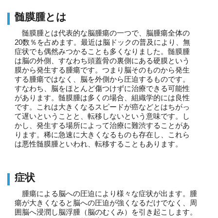
髄膜腫とは
髄膜腫とは代表的な脳腫瘍の一つで、脳腫瘍全体の
20数％を占めます。最近は脳ドックの普及により、無
症状でも偶然みつかることも多くなりました。髄膜腫
は脳の外側、すなわち頭蓋骨の裏側にある硬膜という
膜から発生する腫瘍です。つまり脳そのものから発生
する腫瘍ではなく、脳を外側から圧迫するものです。
すなわち、脳をほとんど傷つけずに治療できる可能性
があります。髄膜腫は多くの場合、組織学的には良性
です。これは大きくなるスピードが癌などとはちがっ
て遅いということと、転移しないという意味です。し
かし、発生する場所によって治療に難渋することがあ
ります。稀に急速に大きくなるものも存在し、これら
は悪性髄膜腫といわれ、転移することもあります。
症状
腫瘍による脳への圧迫により様々な症状が出ます。腫
瘍が大きくなると脳への圧迫が強くなるだけでなく、周
囲脳へ浸潤し脳浮腫（脳のむくみ）を引き起こします。