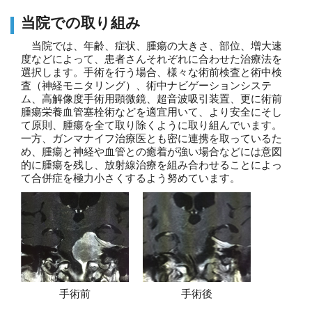
当院での取り組み
当院では、年齢、症状、腫瘍の大きさ、部位、増大速
度などによって、患者さんそれぞれに合わせた治療法を
選択します。手術を行う場合、様々な術前検査と術中検
査（神経モニタリング）、術中ナビゲーションシステ
ム、高解像度手術用顕微鏡、超音波吸引装置、更に術前
腫瘍栄養血管塞栓術などを適宜用いて、より安全にそし
て原則、腫瘍を全て取り除くように取り組んでいます。
一方、ガンマナイフ治療医とも密に連携を取っているた
め、腫瘍と神経や血管との癒着が強い場合などには意図
的に腫瘍を残し、放射線治療を組み合わせることによっ
て合併症を極力小さくするよう努めています。
手術前
手術後