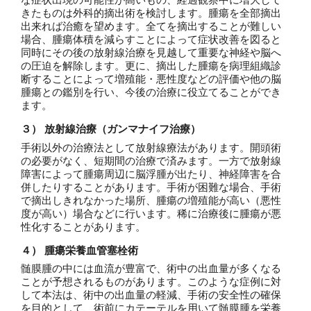
きたものは外科的摘出術を検討します。腫瘍を全部摘出
出来れば治癒を望めます。全てを摘出することが難しい
場合、腫瘍体積を減らすことによって症状改善を図ると
同時にその後の放射線治療を見越して重要な神経や脳へ
の圧迫を解除します。更に、摘出した腫瘍を病理組織診
断することによって増殖能・悪性度などの評価や他の脳
腫瘍との鑑別を行い、今後の治療に役立てることができ
ます。
３） 放射線治療（ガンマナイフ治療）
手術以外の治療法として放射線療法があります。開頭術
の必要がなく、短期間の治療で済みます。一方で放射線
障害によって腫瘍周辺に脳浮腫が出たり、神経障害を合
併したりすることがあります。手術が困難な場合、手術
で摘出しきれなかった場所、腫瘍の増殖能が高い（悪性
度が高い）場合などに行います。稀に治療後に腫瘍が悪
性化することがあります。
４） 腫瘍栄養血管塞栓術
髄膜腫の中には血流が豊富で、術中の出血量が多くなる
ことが予想されるものがあります。このような症例に対
して本法は、術中の出血量の軽減、手術の安全性の確保
を目的として、術前にカテーテルを用いて髄膜腫を栄養