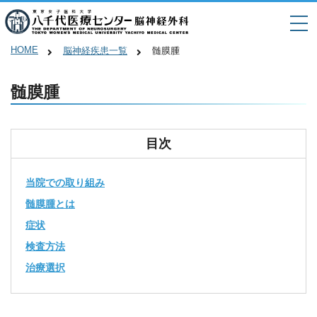
HOME
脳神経疾患一覧
髄膜腫
髄膜腫
目次
当院での取り組み
髄膜腫とは
症状
検査方法
治療選択